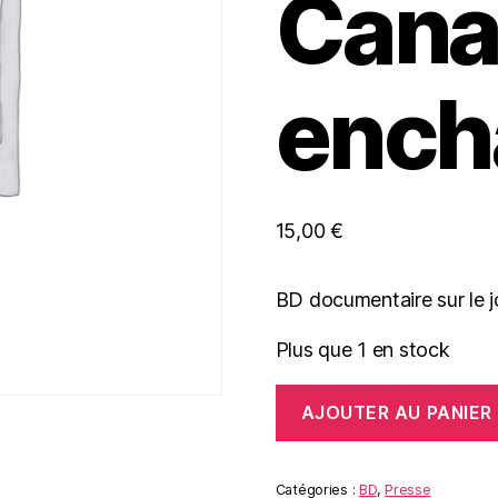
Cana
ench
15,00
€
BD documentaire sur le jo
Plus que 1 en stock
quantité
AJOUTER AU PANIER
de
L'incroyable
histoire
du
Catégories :
BD
,
Presse