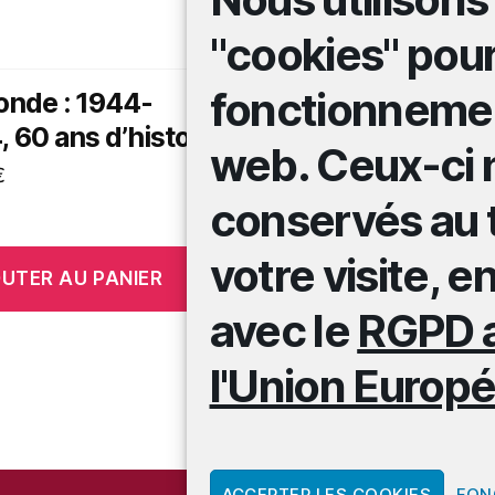
"cookies" pour
fonctionnemen
onde : 1944-
Tous pollués
 60 ans d’histoire
12,00
€
web. Ceux-ci 
€
conservés au 
votre visite, 
UTER AU PANIER
AJOUTER AU PANIE
avec le
RGPD a
l'Union Europ
ACCEPTER LES COOKIES
FON