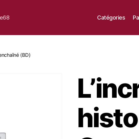
se68
Catégories
Pa
 enchaîné (BD)
L’inc
histo