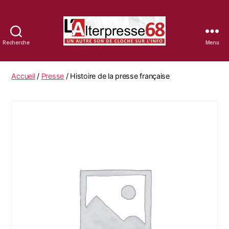
Recherche
Menu
La
librairie
d'Alterpresse68
Accueil
/
Presse
/ Histoire de la presse française