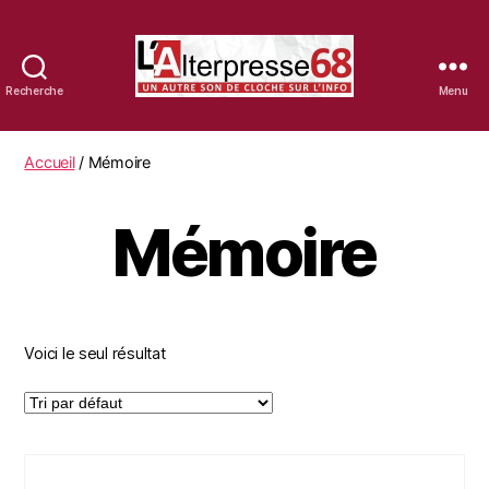
Recherche
Menu
La
librairie
d'Alterpresse68
Accueil
/ Mémoire
Mémoire
Voici le seul résultat