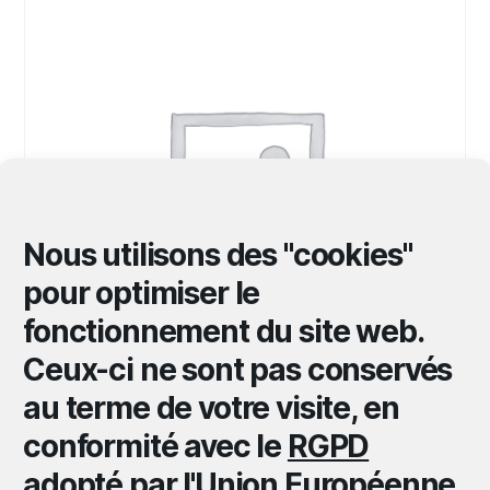
Nous utilisons des "cookies"
pour optimiser le
fonctionnement du site web.
Ceux-ci ne sont pas conservés
au terme de votre visite, en
La bataille d’Einaudi
conformité avec le
RGPD
10,00
€
adopté par l'Union Européenne
.