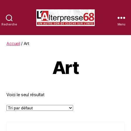
Recherche
Menu
La
librairie
d'Alterpresse68
Accueil
/ Art
Art
Voici le seul résultat