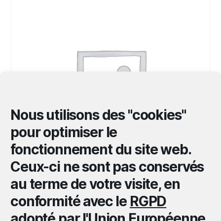
Nous utilisons des "cookies"
pour optimiser le
fonctionnement du site web.
Ceux-ci ne sont pas conservés
au terme de votre visite, en
Der Traum Von Solentiname
conformité avec le
RGPD
45,00
€
adopté par l'Union Européenne
.