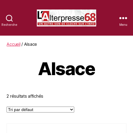
Recherche
Menu
La
librairie
d'Alterpresse68
Accueil
/ Alsace
Alsace
2 résultats affichés